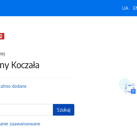
UA
E
nej
ny Koczała
tatnio dodane
Szukaj
anie zaawansowane