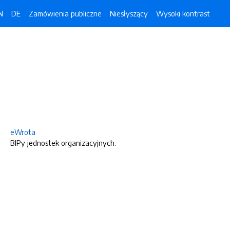
N
DE
Zamówienia publiczne
Niesłyszący
Wysoki kontrast
eWrota
BIPy jednostek organizacyjnych.