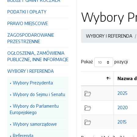
BUDŻET GMINY KOCZAŁA
PODATKI I OPŁATY
Wybory P
PRAWO MIEJSCOWE
ZAGOSPODAROWANIE
WYBORY I REFERENDA
PRZESTRZENNE
OGŁOSZENIA, ZAMÓWIENIA
PUBLICZNE, INNE INFORMACJE
Pokaż
pozycji
WYBORY I REFERENDA
Nazwa d
Wybory Prezydenta
Kolejność
2025
Wybory do Sejmu i Senatu
Wybory do Parlamentu
2020
Europejskiego
2015
Wybory samorządowe
Referenda