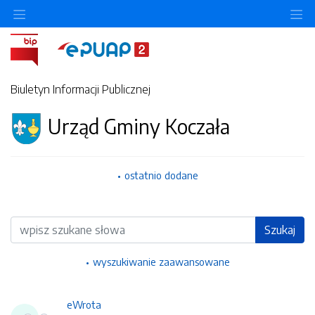
Ukryj/pokaż menu przedmiotowe
Uk
Biuletyn Informacji Publicznej
Urząd Gminy Koczała
ostatnio dodane
Wyszukiwarka
Szukaj
wyszukiwanie zaawansowane
eWrota