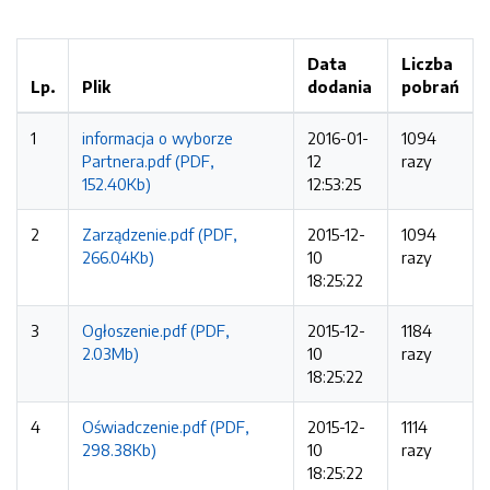
Data
Liczba
Lp.
Plik
dodania
pobrań
1
informacja o wyborze
2016-01-
1094
Partnera.pdf (PDF,
12
razy
152.40Kb)
12:53:25
2
Zarządzenie.pdf (PDF,
2015-12-
1094
266.04Kb)
10
razy
18:25:22
3
Ogłoszenie.pdf (PDF,
2015-12-
1184
2.03Mb)
10
razy
18:25:22
4
Oświadczenie.pdf (PDF,
2015-12-
1114
298.38Kb)
10
razy
18:25:22