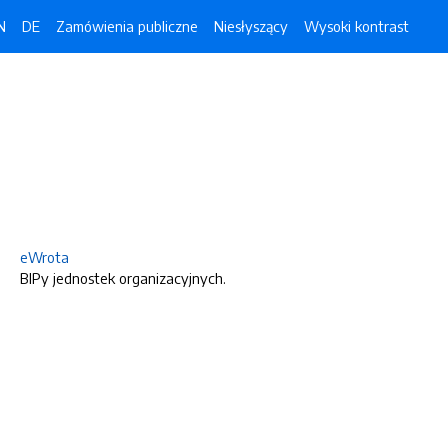
N
DE
Zamówienia publiczne
Niesłyszący
Wysoki kontrast
eWrota
BIPy jednostek organizacyjnych.