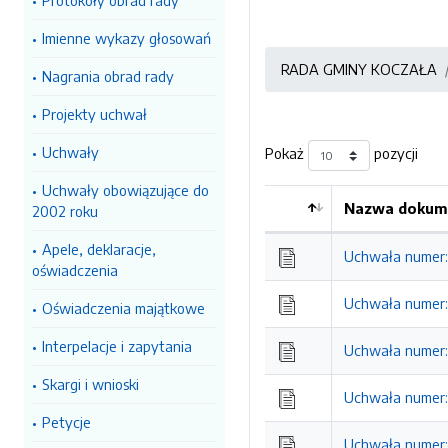
Protokoły obrad rady
Imienne wykazy głosowań
RADA GMINY KOCZAŁA
Nagrania obrad rady
Projekty uchwał
Uchwały
Pokaż
pozycji
Uchwały obowiązujące do
Nazwa dokume
2002 roku
Kolejność
Apele, deklaracje,
Uchwała numer: X
oświadczenia
Uchwała numer: X
Oświadczenia majątkowe
Interpelacje i zapytania
Uchwała numer: X
Skargi i wnioski
Uchwała numer: X
Petycje
Uchwała numer: X