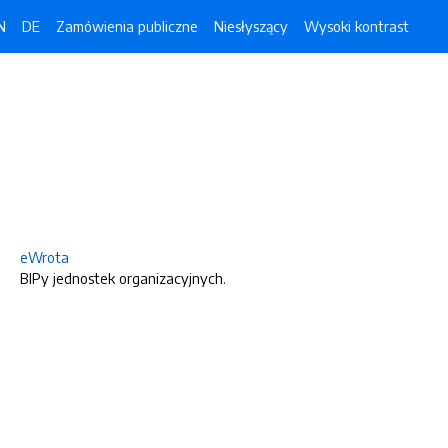
N
DE
Zamówienia publiczne
Niesłyszący
Wysoki kontrast
eWrota
BIPy jednostek organizacyjnych.