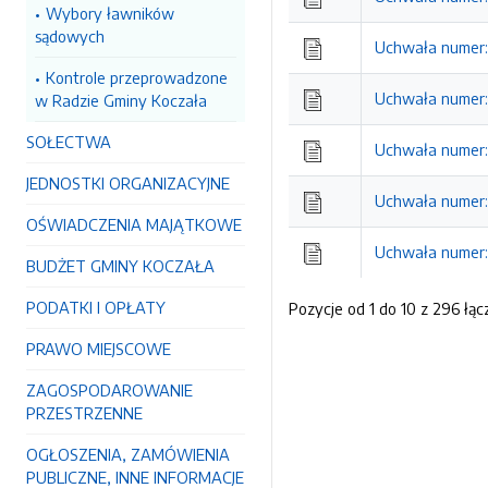
Wybory ławników
sądowych
Uchwała numer: X
Kontrole przeprowadzone
Uchwała numer: X
w Radzie Gminy Koczała
SOŁECTWA
Uchwała numer: X
JEDNOSTKI ORGANIZACYJNE
Uchwała numer: X
OŚWIADCZENIA MAJĄTKOWE
Uchwała numer: X
BUDŻET GMINY KOCZAŁA
PODATKI I OPŁATY
Pozycje od 1 do 10 z 296 łąc
PRAWO MIEJSCOWE
ZAGOSPODAROWANIE
PRZESTRZENNE
OGŁOSZENIA, ZAMÓWIENIA
PUBLICZNE, INNE INFORMACJE