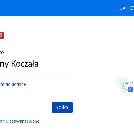
UA
E
nej
ny Koczała
tatnio dodane
Szukaj
anie zaawansowane