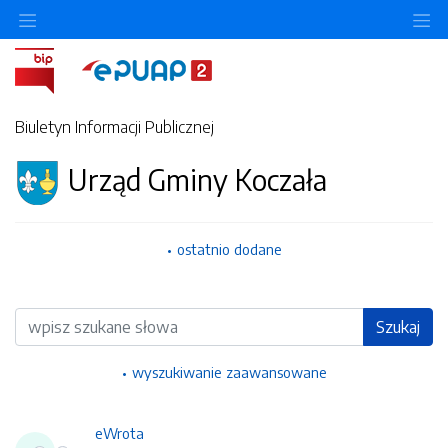
Ukryj/pokaż menu przedmiotowe
Uk
Biuletyn Informacji Publicznej
Urząd Gminy Koczała
ostatnio dodane
Wyszukiwarka
Szukaj
wyszukiwanie zaawansowane
eWrota