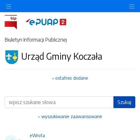
Ukryj/pokaż menu przedmiotowe
Uk
Biuletyn Informacji Publicznej
Urząd Gminy Koczała
ostatnio dodane
Wyszukiwarka
Szukaj
wyszukiwanie zaawansowane
eWrota