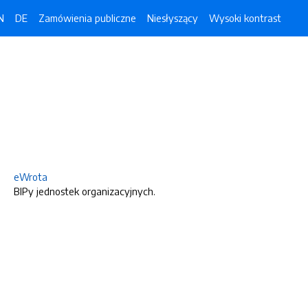
N
DE
Zamówienia publiczne
Niesłyszący
Wysoki kontrast
eWrota
BIPy jednostek organizacyjnych.