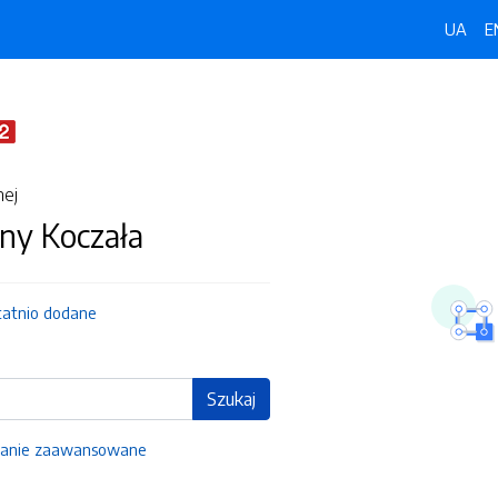
UA
E
nej
ny Koczała
tatnio dodane
Szukaj
anie zaawansowane