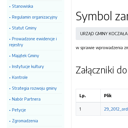
Stanowiska
Symbol zar
Regulamin organizacyjny
Statut Gminy
URZĄD GMINY KOCZAŁA
Prowadzone ewidencje i
rejestry
w sprawie wprowadzenia zm
Majątek Gminy
Instytucje kultury
Załączniki d
Kontrole
Strategia rozwoju gminy
Lp.
Plik
Nabór Partnera
1
29_2012_ordi
Petycje
Zgromadzenia