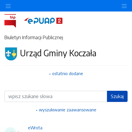
Ukryj/pokaż menu przedmiotowe
Uk
Biuletyn Informacji Publicznej
Urząd Gminy Koczała
ostatnio dodane
Wyszukiwarka
Szukaj
wyszukiwanie zaawansowane
eWrota