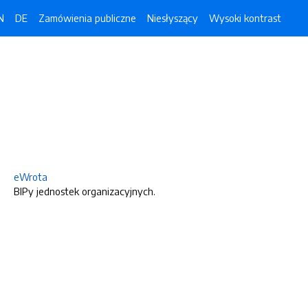
N
DE
Zamówienia publiczne
Niesłyszący
Wysoki kontrast
eWrota
BIPy jednostek organizacyjnych.