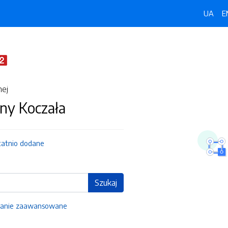
UA
E
nej
ny Koczała
tatnio dodane
Szukaj
anie zaawansowane